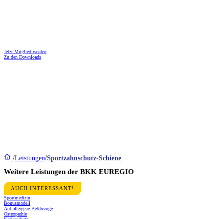
Sportzahnschutz-Schiene
Schutz für Ihr Lächeln – Ihre Sportzahnschutzschiene
Jetzt Mitglied werden
Zu den Downloads
/
Leistungen
/
Sportzahnschutz-Schiene
Weitere Leistungen der BKK EUREGIO
AUCH INTERESSANT!
Sportmedizin
Bonusmodell
Antiallergene Bettbezüge
Osteopathie