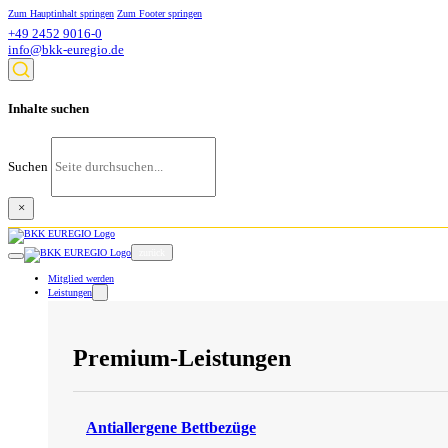
Zum Hauptinhalt springen
Zum Footer springen
+49 2452 9016-0
info@bkk-euregio.de
Inhalte suchen
Suchen
×
zurück
Mitglied werden
Leistungen
Premium-Leistungen
Antiallergene Bettbezüge