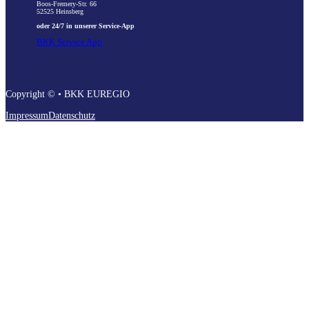
Boos-Fremery-Str. 66
52525 Heinsberg
oder 24/7 in unserer Service-App
BKK Service App
Copyright © • BKK EUREGIO
Impressum
Datenschutz