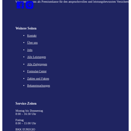
Wir verstehen uns als Premiumkasse für den anspruchsvollen und leistungsbewussten Versicherten
Weitere Seiten
Kontakt
Über uns
Jobs
Alle Leistungen
Alle Zielgruppen
Formular-Center
Zahlen und Fakten
Bekanntmachungen
Service-Zeiten
Montag bis Donnerstag
8:00 – 16:30 Uhr
Freitag
8:00 – 15:00 Uhr
BKK EUREGIO